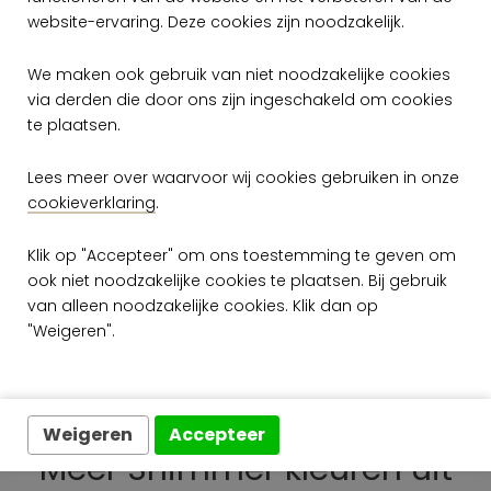
website-ervaring. Deze cookies zijn noodzakelijk.
afwasbaar (natte lijm afdeppen)
Hoe verwijderen: Volledig droog
We maken ook gebruik van niet noodzakelijke cookies
verwijderbaar
via derden die door ons zijn ingeschakeld om cookies
te plaatsen.
Brandnorm: B-s1, d0 / Class A
Lees meer over waarvoor wij cookies gebruiken in onze
Specificaties.pdf
cookieverklaring
.
Onderhoud.pdf
Klik op "Accepteer" om ons toestemming te geven om
Brand certificaat EU.pdf
ook niet noodzakelijke cookies te plaatsen. Bij gebruik
van alleen noodzakelijke cookies. Klik dan op
Brand certificaat US.pdf
"Weigeren".
Plak voorschriften.pdf
Weigeren
Accepteer
Meer Shimmer kleuren uit