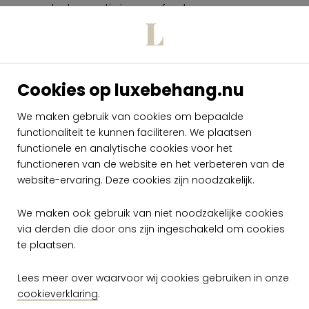
orderbevestiging en factuur.
Zet een vinkje als u akkoord gaat met
onze Algemene voorwaarden en druk op
"plaats bestelling".
Cookies op luxebehang.nu
U word dan doorgestuurd naar een
beveiligde betaalomgeving van Mollie om
We maken gebruik van cookies om bepaalde
uw betaling af te ronden.
functionaliteit te kunnen faciliteren. We plaatsen
functionele en analytische cookies voor het
Is de betaling door omstandigheden niet
functioneren van de website en het verbeteren van de
gelukt, kijk dan in uw mailbox (spambox)
website-ervaring. Deze cookies zijn noodzakelijk.
en open onze orderbevestiging. In deze e-
We maken ook gebruik van niet noodzakelijke cookies
mail staat onderin een weblink om
via derden die door ons zijn ingeschakeld om cookies
nogmaals de betaling te doen zonder
te plaatsen.
dat u uw bestelling opnieuw hoeft te
plaatsen.
Lees meer over waarvoor wij cookies gebruiken in onze
cookieverklaring
.