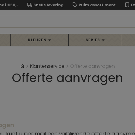
naf €50,-
Snelle levering
Ruim assortiment
E
KLEUREN
SERIES
Klantenservice
Offerte aanvragen
Offerte aanvragen
ragen
 kunt u per mail een vrijblijvende offerte aanvr