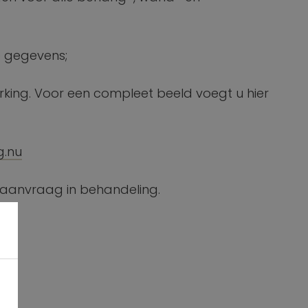
e gegevens;
ing. Voor een compleet beeld voegt u hier
g.nu
aanvraag in behandeling.