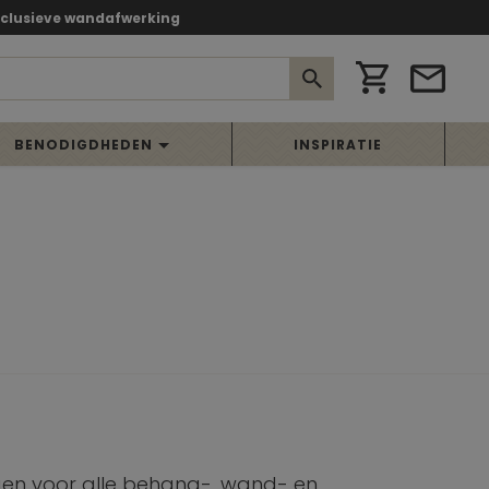
xclusieve wandafwerking
BENODIGDHEDEN
INSPIRATIE
agen voor alle behang-, wand- en