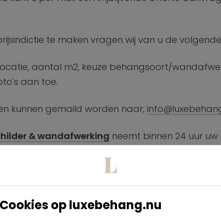
ijsindictie te maken vragen wij van u de volgend
ocatie, aantal m2, keuze behangsoort/wandafwerk
oto's aan toe.
en kunnen gemaild worden naar;
info@luxebehan
childer & wandafwerking
neemt binnen 24 uur uw 
Cookies op luxebehang.nu