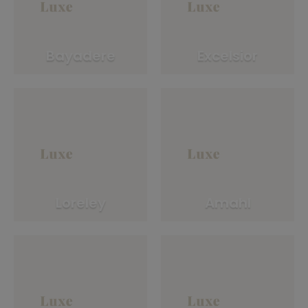
Bayadere
Excelsior
Loreley
Amahl