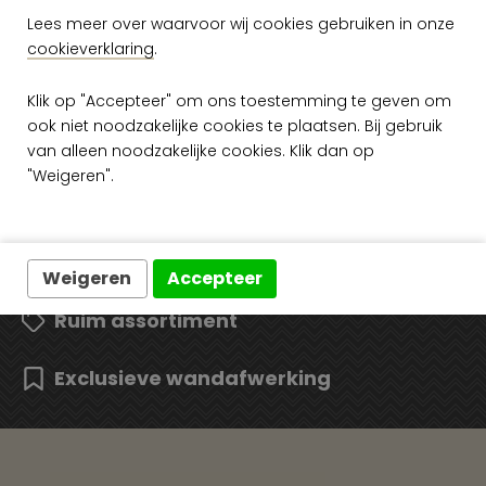
Unito Seta
Lees meer over waarvoor wij cookies gebruiken in onze
Unito Seta
Fiammata
cookieverklaring
.
Klik op "Accepteer" om ons toestemming te geven om
ook niet noodzakelijke cookies te plaatsen. Bij gebruik
van alleen noodzakelijke cookies. Klik dan op
"Weigeren".
Gratis verzending vanaf €50,-
Snelle levering
Weigeren
Accepteer
Ruim assortiment
Exclusieve wandafwerking