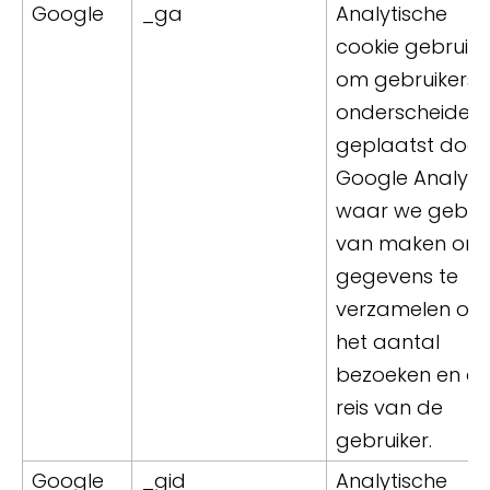
Google
_ga
Analytische
cookie gebruikt
om gebruikers 
onderscheiden,
geplaatst door
Google Analytic
waar we gebrui
van maken om
gegevens te
verzamelen ove
het aantal
bezoeken en d
reis van de
gebruiker.
Google
_gid
Analytische