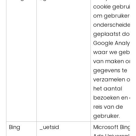
cookie gebruikt
om gebruikers 
onderscheiden,
geplaatst door
Google Analytic
waar we gebrui
van maken om
gegevens te
verzamelen ove
het aantal
bezoeken en d
reis van de
gebruiker.
Bing
_uetsid
Microsoft Bing