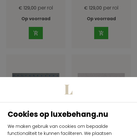
per rol
per rol
€ 129,00
€ 129,00
Op voorraad
Op voorraad
Cookies op luxebehang.nu
Arte Le Corbusier
Arte Flamant Lin
Dots 31009
40010
We maken gebruik van cookies om bepaalde
functionaliteit te kunnen faciliteren. We plaatsen
per rol
per rol
€ 159,00
€ 129,00