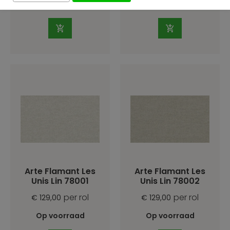
Op voorraad
Op voorraad
Arte Flamant Les
Arte Flamant Les
Unis Lin 78001
Unis Lin 78002
per rol
per rol
€ 129,00
€ 129,00
Op voorraad
Op voorraad