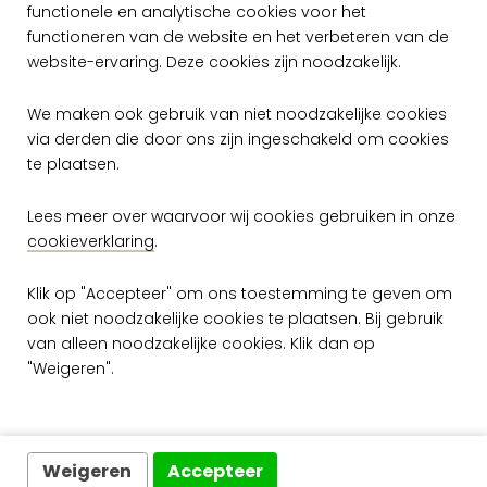
functionele en analytische cookies voor het
Op voorraad
Op voorraad
functioneren van de website en het verbeteren van de
website-ervaring. Deze cookies zijn noodzakelijk.
We maken ook gebruik van niet noodzakelijke cookies
via derden die door ons zijn ingeschakeld om cookies
te plaatsen.
Lees meer over waarvoor wij cookies gebruiken in onze
cookieverklaring
.
Klik op "Accepteer" om ons toestemming te geven om
ook niet noodzakelijke cookies te plaatsen. Bij gebruik
van alleen noodzakelijke cookies. Klik dan op
"Weigeren".
Arte Flamant Les
Arte Flamant Les
Mineraux Opale
Mineraux Opale
50001
50002
per rol
per rol
€ 149,00
€ 149,00
Weigeren
Accepteer