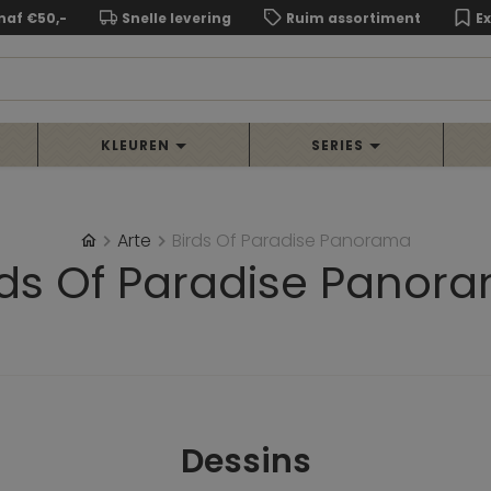
naf €50,-
Snelle levering
Ruim assortiment
E
KLEUREN
SERIES
Arte
Birds Of Paradise Panorama
rds Of Paradise Panor
Dessins