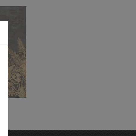
's
ue