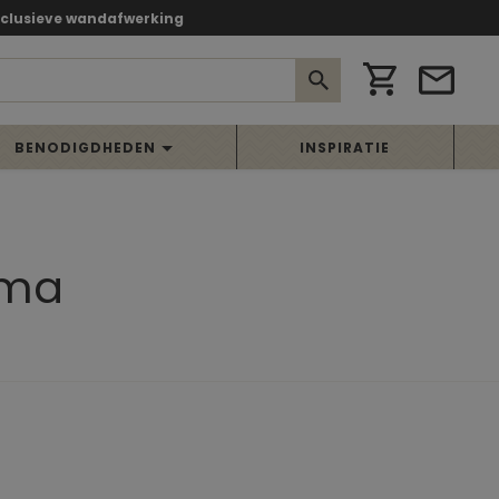
xclusieve wandafwerking
BENODIGDHEDEN
INSPIRATIE
ama