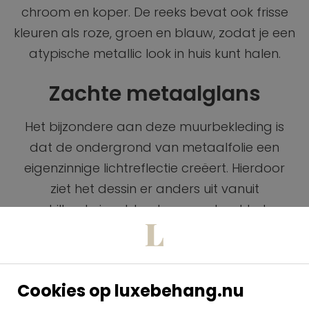
chroom en koper. De reeks bevat ook frisse
kleuren als roze, groen en blauw, zodat je een
atypische metallic look in huis kunt halen.
Zachte metaalglans
Het bijzondere aan deze muurbekleding is
dat de ondergrond van metaalfolie een
eigenzinnige lichtreflectie creëert. Hierdoor
ziet het dessin er anders uit vanuit
verschillende invalshoeken en schept het een
dynamische sfeer in het interieur.
Onverwachte schoonheid
Cookies op luxebehang.nu
De metaalfolie ondergaat een intensief