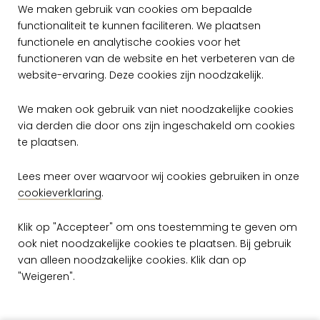
We maken gebruik van cookies om bepaalde
productieproces dat speciaal voor deze
functionaliteit te kunnen faciliteren. We plaatsen
collectie ontwikkeld werd. Daarbij wordt de
functionele en analytische cookies voor het
folie zo gekleurd, dat ze uiteindelijk een
functioneren van de website en het verbeteren van de
website-ervaring. Deze cookies zijn noodzakelijk.
authentieke metaallook krijgt. Aan de muur
geeft dit het effect van imposante metalen
We maken ook gebruik van niet noodzakelijke cookies
panelen.
via derden die door ons zijn ingeschakeld om cookies
te plaatsen.
Lees meer over waarvoor wij cookies gebruiken in onze
Dessins
cookieverklaring
.
Klik op "Accepteer" om ons toestemming te geven om
ook niet noodzakelijke cookies te plaatsen. Bij gebruik
van alleen noodzakelijke cookies. Klik dan op
"Weigeren".