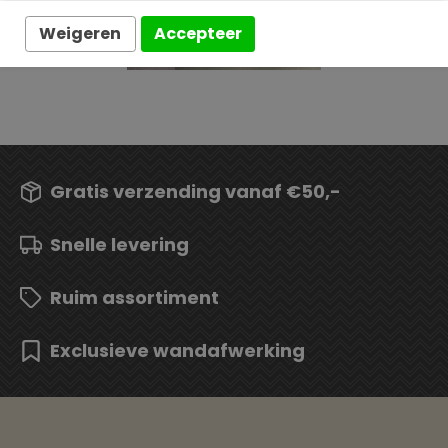
Weigeren
Accepteer
Stellar
Gratis verzending vanaf €50,-
Snelle levering
Ruim assortiment
Exclusieve wandafwerking