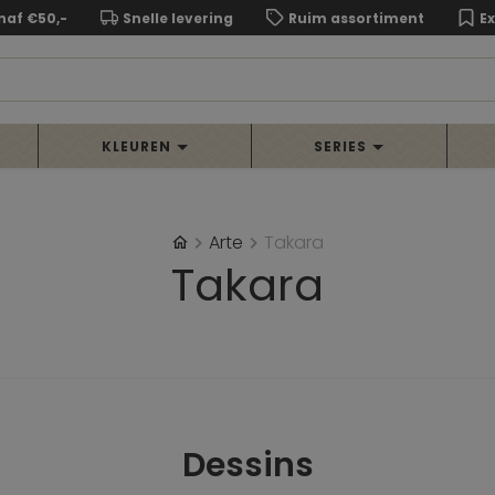
naf €50,-
Snelle levering
Ruim assortiment
E
KLEUREN
SERIES
Arte
Takara
Takara
Dessins