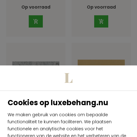
Op voorraad
Op voorraad
Cookies op luxebehang.nu
Arte Antares
Arte Amazone 2
Antares ANT505
Fierce 23504
We maken gebruik van cookies om bepaalde
functionaliteit te kunnen faciliteren. We plaatsen
per meter
per meter
€ 109,00
€ 139,00
functionele en analytische cookies voor het
Op voorraad
Op voorraad
functioneren van de website en het verbeteren van de