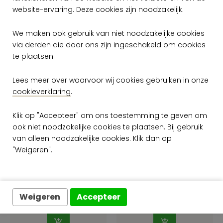
website-ervaring. Deze cookies zijn noodzakelijk.
We maken ook gebruik van niet noodzakelijke cookies
via derden die door ons zijn ingeschakeld om cookies
te plaatsen.
Lees meer over waarvoor wij cookies gebruiken in onze
cookieverklaring
.
Klik op "Accepteer" om ons toestemming te geven om
ook niet noodzakelijke cookies te plaatsen. Bij gebruik
van alleen noodzakelijke cookies. Klik dan op
"Weigeren".
Arte Lush Stellar
Arte Lush Stellar
37509A
37510A
per meter
per meter
€ 79,00
€ 79,00
Weigeren
Accepteer
Op voorraad
Op voorraad