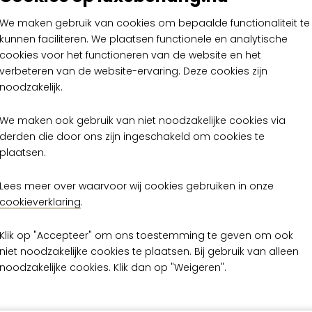
We maken gebruik van cookies om bepaalde functionaliteit te
kunnen faciliteren. We plaatsen functionele en analytische
cookies voor het functioneren van de website en het
verbeteren van de website-ervaring. Deze cookies zijn
noodzakelijk.
a
Arte Tribu Panorama
We maken ook gebruik van niet noodzakelijke cookies via
Twist TRU61
derden die door ons zijn ingeschakeld om cookies te
plaatsen.
€ 69,00
per rol
Lees meer over waarvoor wij cookies gebruiken in onze
Op voorraad
cookieverklaring
.
Klik op "Accepteer" om ons toestemming te geven om ook
niet noodzakelijke cookies te plaatsen. Bij gebruik van alleen
noodzakelijke cookies. Klik dan op "Weigeren".