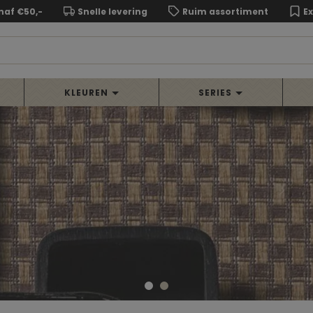
naf €50,-
Snelle levering
Ruim assortiment
E
KLEUREN
SERIES