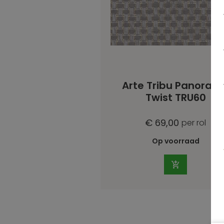
Arte Tribu Panoram
Twist TRU60
€ 69,00
per rol
Op voorraad