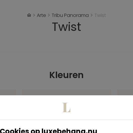
Arte
Tribu Panorama
Twist
Twist
Kleuren
Cookies op luxebehang.nu