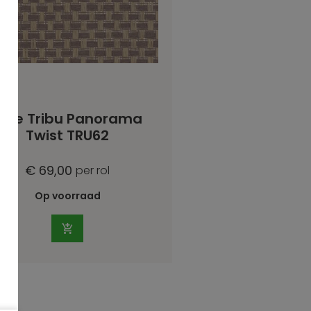
Arte Tribu Panorama
Twist TRU62
€ 69,00
per rol
Op voorraad