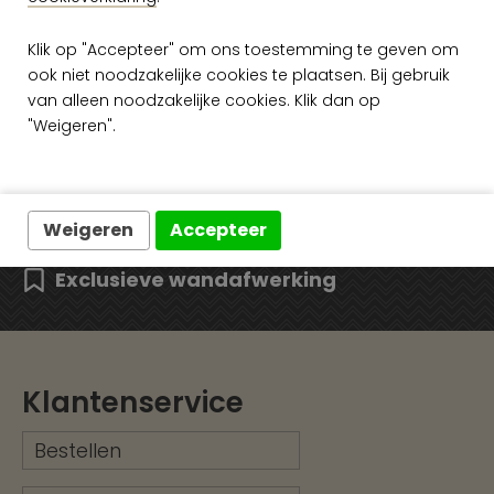
Klik op "Accepteer" om ons toestemming te geven om
ook niet noodzakelijke cookies te plaatsen. Bij gebruik
van alleen noodzakelijke cookies. Klik dan op
Gratis verzending vanaf €50,-
"Weigeren".
Snelle levering
Ruim assortiment
Weigeren
Accepteer
Exclusieve wandafwerking
Klantenservice
Bestellen