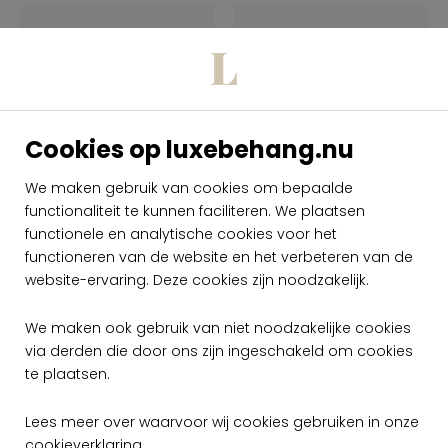
Cookies op luxebehang.nu
We maken gebruik van cookies om bepaalde
functionaliteit te kunnen faciliteren. We plaatsen
Arte Sycamore
Arte Sycamore
Dimensions
Dimensions
functionele en analytische cookies voor het
SYC2130
SYC2140
functioneren van de website en het verbeteren van de
website-ervaring. Deze cookies zijn noodzakelijk.
per meter
per meter
€ 199,00
€ 199,00
We maken ook gebruik van niet noodzakelijke cookies
Op voorraad
Op voorraad
via derden die door ons zijn ingeschakeld om cookies
te plaatsen.
Lees meer over waarvoor wij cookies gebruiken in onze
cookieverklaring
.