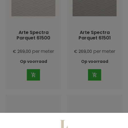
Arte Spectra
Arte Spectra
Parquet 61500
Parquet 61501
per meter
per meter
€ 269,00
€ 269,00
Op voorraad
Op voorraad