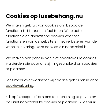
Cookies op luxebehang.nu
Arte Spectra
Arte Spectra
We maken gebruik van cookies om bepaalde
Parquet 61502
Parquet 61503
functionaliteit te kunnen faciliteren. We plaatsen
functionele en analytische cookies voor het
per meter
per meter
€ 269,00
€ 269,00
functioneren van de website en het verbeteren van de
Op voorraad
Op voorraad
website-ervaring. Deze cookies zijn noodzakelijk.
We maken ook gebruik van niet noodzakelijke cookies
via derden die door ons zijn ingeschakeld om cookies
te plaatsen.
Lees meer over waarvoor wij cookies gebruiken in onze
cookieverklaring
.
Klik op "Accepteer" om ons toestemming te geven om
ook niet noodzakelijke cookies te plaatsen. Bij gebruik