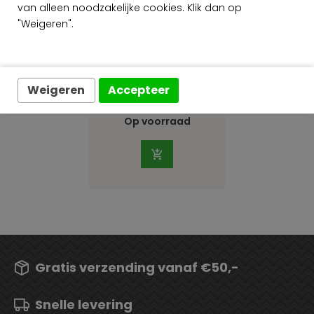
van alleen noodzakelijke cookies. Klik dan op
"Weigeren".
Arte Spectra
Parquet 61504
Weigeren
Accepteer
per meter
€ 269,00
Op voorraad
Gratis verzending vanaf €50,-
Snelle levering