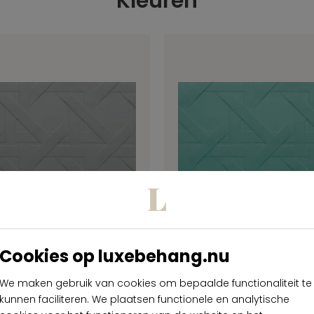
Kleuren
Cookies op luxebehang.nu
 Spectra Cannage
Arte Spectra Ca
61521
61522
We maken gebruik van cookies om bepaalde functionaliteit te
kunnen faciliteren. We plaatsen functionele en analytische
 269,00
€ 269,00
per meter
per met