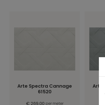
Arte Spectra Cannage
Arte
61520
€ 269,00
€
per meter