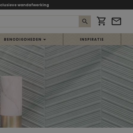
xclusieve wandafwerking
BENODIGDHEDEN
INSPIRATIE