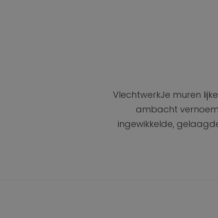
VlechtwerkJe muren lijk
ambacht vernoemd.
ingewikkelde, gelaagde