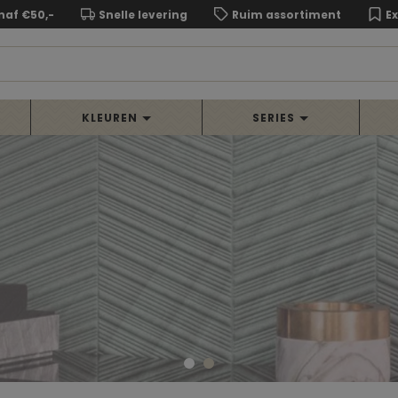
naf €50,-
Snelle levering
Ruim assortiment
E
KLEUREN
SERIES