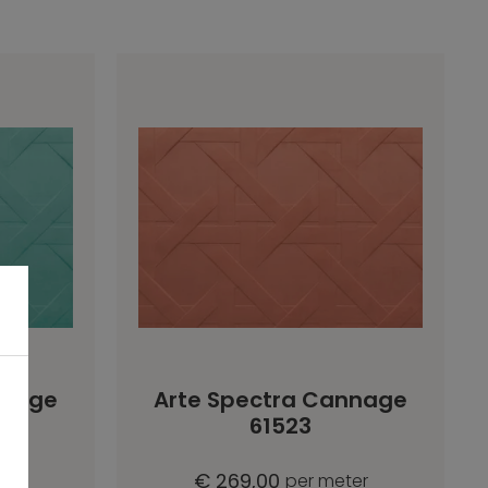
nnage
Arte Spectra Cannage
61523
€ 269,00
er
per meter