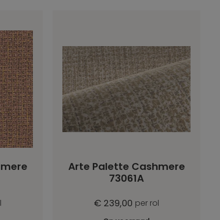
hmere
Arte Palette Cashmere
73061A
€ 239,00
l
per rol