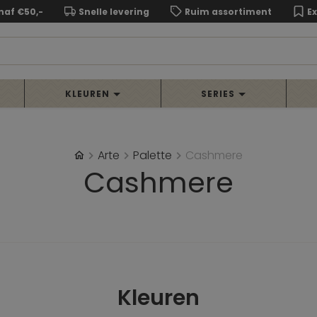
naf €50,-
Snelle levering
Ruim assortiment
E
KLEUREN
SERIES
Arte
Palette
Cashmere
Cashmere
Kleuren