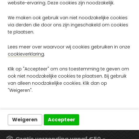
website-ervaring. Deze cookies zijn noodzakelijk.
We maken ook gebruik van niet noodzakelijke cookies
via derden die door ons zijn ingeschakeld om cookies
te plaatsen.
Arte Objet Manoir
- Panoramique
Lees meer over waarvoor wij cookies gebruiken in onze
44020
cookieverklaring
.
per rol
€ 799,00
Klik op "Accepteer" om ons toestemming te geven om
Op voorraad
ook niet noodzakelijke cookies te plaatsen. Bij gebruik
van alleen noodzakelijke cookies. Klik dan op
"Weigeren".
Weigeren
Accepteer
Gratis verzending vanaf €50,-