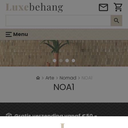
Menu
Arte
Nomad
NOA1
NOA1
Gratis verzending vanaf €50,-