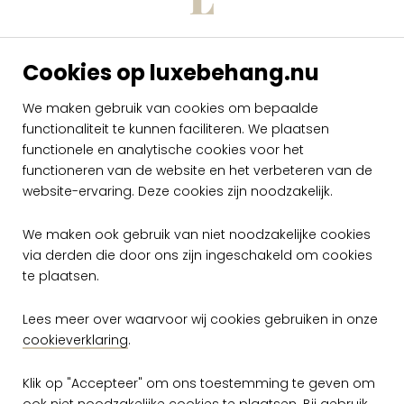
Snelle levering
Ruim assortiment
Cookies op luxebehang.nu
Exclusieve wandafwerking
We maken gebruik van cookies om bepaalde
functionaliteit te kunnen faciliteren. We plaatsen
functionele en analytische cookies voor het
functioneren van de website en het verbeteren van de
website-ervaring. Deze cookies zijn noodzakelijk.
Klantenservice
We maken ook gebruik van niet noodzakelijke cookies
Bestellen
via derden die door ons zijn ingeschakeld om cookies
te plaatsen.
Betalen
Lees meer over waarvoor wij cookies gebruiken in onze
Levering & Verzendkosten
cookieverklaring
.
Openingstijden
Klik op "Accepteer" om ons toestemming te geven om
ook niet noodzakelijke cookies te plaatsen. Bij gebruik