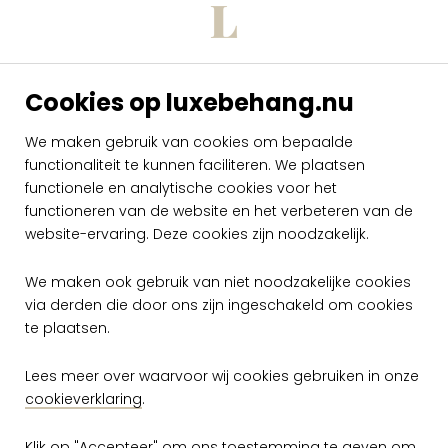
Cookies op luxebehang.nu
Arte Moonstone
Arte Moonstone
Stepping Stone
Stepping Stone
We maken gebruik van cookies om bepaalde
MNE6002
MNE6001
functionaliteit te kunnen faciliteren. We plaatsen
functionele en analytische cookies voor het
per rol
per rol
€ 79,00
€ 79,00
functioneren van de website en het verbeteren van de
website-ervaring. Deze cookies zijn noodzakelijk.
Op voorraad
Op voorraad
We maken ook gebruik van niet noodzakelijke cookies
via derden die door ons zijn ingeschakeld om cookies
te plaatsen.
Lees meer over waarvoor wij cookies gebruiken in onze
cookieverklaring
.
Klik op "Accepteer" om ons toestemming te geven om