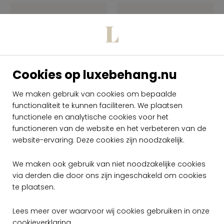
Cookies op luxebehang.nu
We maken gebruik van cookies om bepaalde
functionaliteit te kunnen faciliteren. We plaatsen
Arte Metal X
Arte Metal X
Signum Classo
Signum Classo
functionele en analytische cookies voor het
37652
37653
functioneren van de website en het verbeteren van de
website-ervaring. Deze cookies zijn noodzakelijk.
per meter
per meter
€ 99,00
€ 99,00
We maken ook gebruik van niet noodzakelijke cookies
Op voorraad
Op voorraad
via derden die door ons zijn ingeschakeld om cookies
te plaatsen.
Lees meer over waarvoor wij cookies gebruiken in onze
cookieverklaring
.