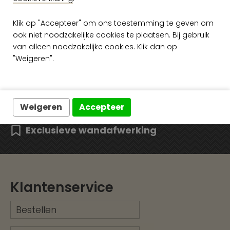
Klik op "Accepteer" om ons toestemming te geven om
ook niet noodzakelijke cookies te plaatsen. Bij gebruik
van alleen noodzakelijke cookies. Klik dan op
Gratis verzending vanaf €50,-
"Weigeren".
Snelle levering
Ruim assortiment
Weigeren
Accepteer
Exclusieve wandafwerking
Klantenservice
Bestellen