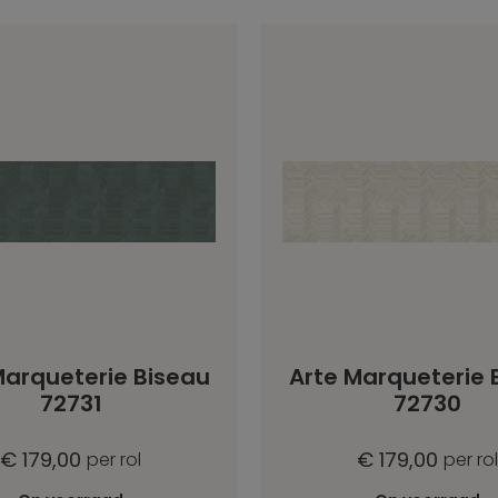
Marqueterie Biseau
Arte Marqueterie 
72731
72730
€ 179,00
€ 179,00
per rol
per rol