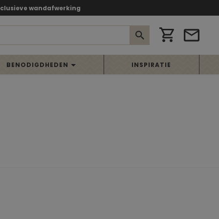
xclusieve wandafwerking
BENODIGDHEDEN
INSPIRATIE