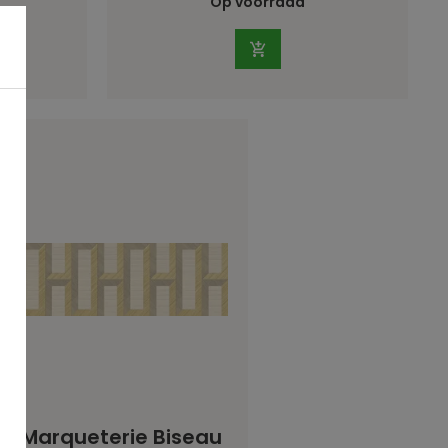
Op voorraad
te Marqueterie Biseau