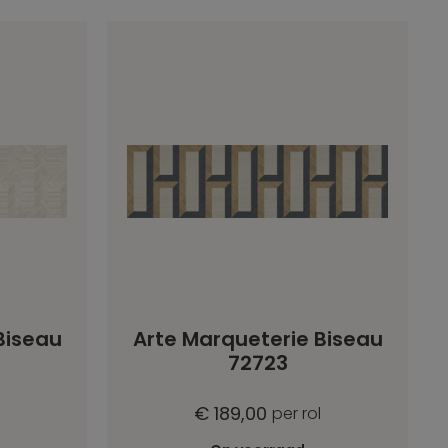
Biseau
Arte Marqueterie Biseau
72723
€ 189,00
per rol