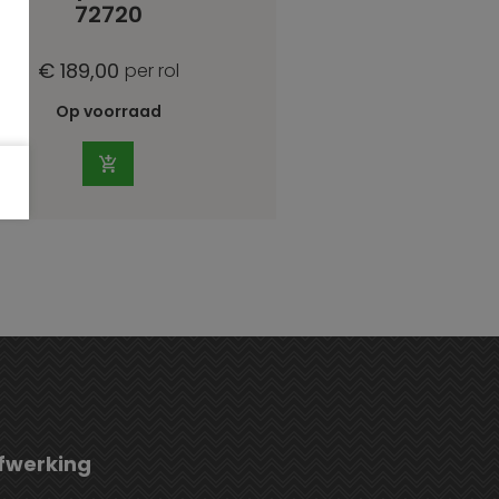
72720
€ 189,00
per rol
Op voorraad
fwerking