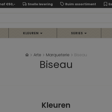
naf €50,-
Snelle levering
Ruim assortiment
E
KLEUREN
SERIES
Arte
Marqueterie
Biseau
Biseau
Kleuren