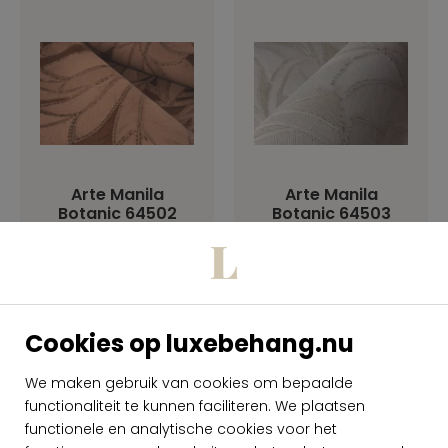
Arte Manila
Arte Manila
Botanic 64502
Botanic 64503
per rol
per rol
€ 149,00
€ 149,00
Op voorraad
Op voorraad
Cookies op luxebehang.nu
We maken gebruik van cookies om bepaalde
functionaliteit te kunnen faciliteren. We plaatsen
functionele en analytische cookies voor het