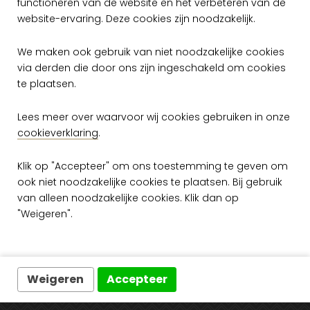
functioneren van de website en het verbeteren van de
website-ervaring. Deze cookies zijn noodzakelijk.
We maken ook gebruik van niet noodzakelijke cookies
via derden die door ons zijn ingeschakeld om cookies
te plaatsen.
Lees meer over waarvoor wij cookies gebruiken in onze
Arte Manila
Arte Manila
Botanic 64504
Botanic 64505
cookieverklaring
.
per rol
per rol
Klik op "Accepteer" om ons toestemming te geven om
€ 149,00
€ 149,00
ook niet noodzakelijke cookies te plaatsen. Bij gebruik
Op voorraad
Op voorraad
van alleen noodzakelijke cookies. Klik dan op
"Weigeren".
Weigeren
Accepteer