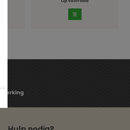
Op voorraad
fwerking
Hulp nodig?