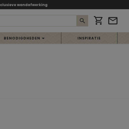
xclusieve wandafwerking
BENODIGDHEDEN
INSPIRATIE