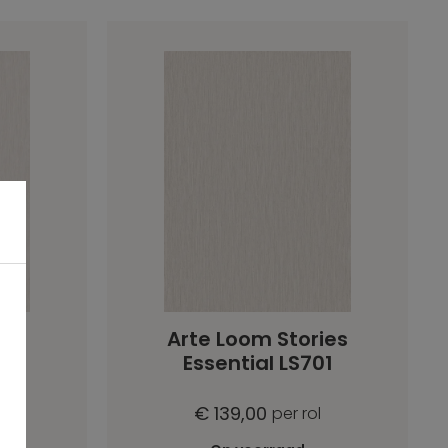
ies
Arte Loom Stories
02
Essential LS701
€ 139,00
per rol