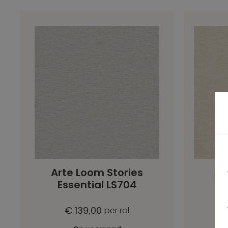
Arte Loom Stories
Ar
Essential LS704
E
€ 139,00
per rol