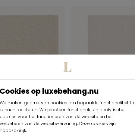
Cookies op luxebehang.nu
te Loom Stories
Arte Loom Stor
We maken gebruik van cookies om bepaalde functionaliteit te
ssential LS703
Essential LS7
kunnen faciliteren. We plaatsen functionele en analytische
cookies voor het functioneren van de website en het
verbeteren van de website-ervaring. Deze cookies zijn
€ 139,00
€ 139,00
per rol
per rol
noodzakelijk.