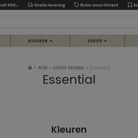
naf €50,-
Snelle levering
Ruim assortiment
E
KLEUREN
SERIES
Arte
Loom Stories
Essential
Essential
Kleuren