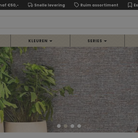
naf €50,-
Snelle levering
Ruim assortiment
E
KLEUREN
SERIES