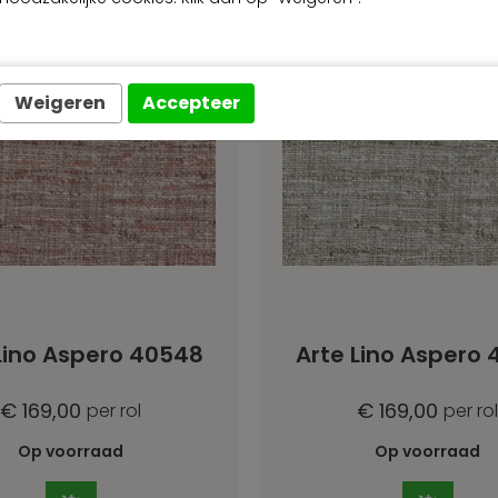
Weigeren
Accepteer
Lino Aspero 40548
Arte Lino Aspero
€ 169,00
€ 169,00
per rol
per rol
Op voorraad
Op voorraad