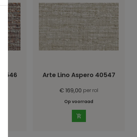
 40546
Arte Lino Aspero 40547
€ 169,00
per rol
Op voorraad