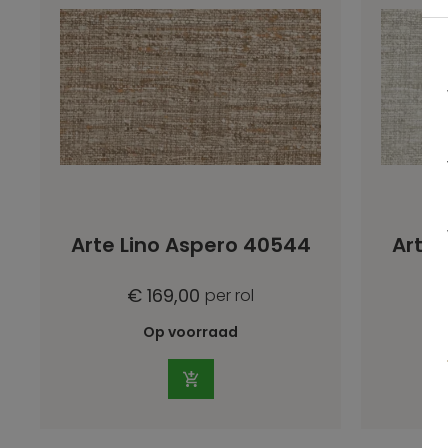
Arte Lino Aspero 40544
Arte 
€ 169,00
per rol
Op voorraad