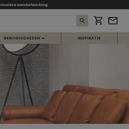
xclusieve wandafwerking
BENODIGDHEDEN
INSPIRATIE