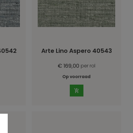
 40542
Arte Lino Aspero 40543
€ 169,00
per rol
Op voorraad