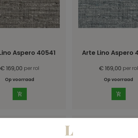
Lino Aspero 40541
Arte Lino Aspero
€ 169,00
€ 169,00
per rol
per rol
Op voorraad
Op voorraad