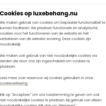
Cookies op luxebehang.nu
We maken gebruik van cookies om bepaalde functionaliteit te
kunnen faciliteren. We plaatsen functionele en analytische
cookies voor het functioneren van de website en het
verbeteren van de website-ervaring. Deze cookies zijn
noodzakelijk.
We maken ook gebruik van niet noodzakelijke cookies via
Lino Aspero 40545
Arte Lino Aspero
derden die door ons zijn ingeschakeld om cookies te
plaatsen.
€ 169,00
€ 169,00
per rol
per rol
Lees meer over waarvoor wij cookies gebruiken in onze
Op voorraad
Op voorraad
cookieverklaring
.
Klik op "Accepteer" om ons toestemming te geven om ook
niet noodzakelijke cookies te plaatsen. Bij gebruik van alleen
noodzakelijke cookies. Klik dan op "Weigeren".