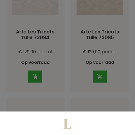
Arte Les Tricots
Arte Les Tricots
Tulle 73084
Tulle 73085
per rol
per rol
€ 129,00
€ 129,00
Op voorraad
Op voorraad