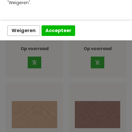
"Weigeren".
Arte Les Tricots
Arte Les Tricots
Tulle 73088
Tulle 73089
Weigeren
Accepteer
per rol
per rol
€ 129,00
€ 129,00
Op voorraad
Op voorraad