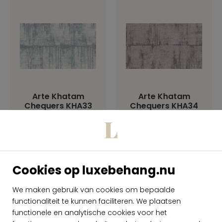
Arte Khatam
Arte Khatam
Chequers KHA33
Chequers KHA34
per rol
per rol
€ 109,00
€ 109,00
Op voorraad
Op voorraad
Cookies op luxebehang.nu
We maken gebruik van cookies om bepaalde
functionaliteit te kunnen faciliteren. We plaatsen
functionele en analytische cookies voor het