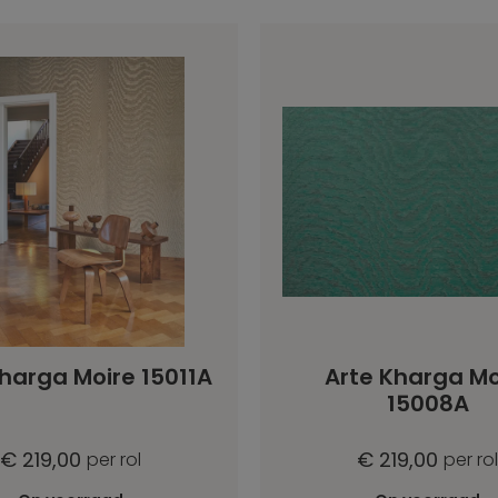
harga Moire 15011A
Arte Kharga Mo
15008A
€ 219,00
€ 219,00
per rol
per rol