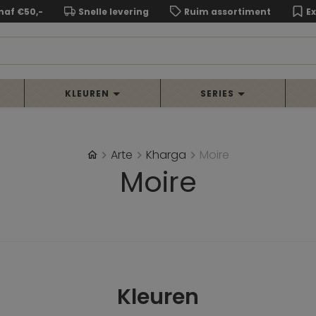
naf €50,-
Snelle levering
Ruim assortiment
E
KLEUREN
SERIES
Arte
Kharga
Moire
Moire
Kleuren