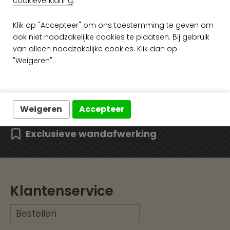
cookieverklaring
.
Klik op "Accepteer" om ons toestemming te geven om
ook niet noodzakelijke cookies te plaatsen. Bij gebruik
van alleen noodzakelijke cookies. Klik dan op
Gratis verzending vanaf €50,-
"Weigeren".
Snelle levering
Ruim assortiment
Weigeren
Accepteer
Exclusieve wandafwerking
Klantenservice
Bestellen