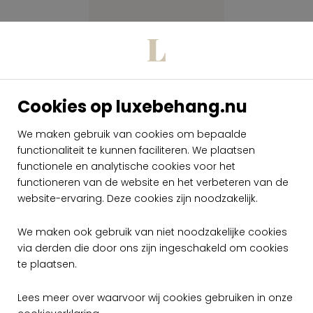
Cookies op luxebehang.nu
Arte Kharga
We maken gebruik van cookies om bepaalde
Panorama
functionaliteit te kunnen faciliteren. We plaatsen
Zerzura -
functionele en analytische cookies voor het
Panoramique
74060
functioneren van de website en het verbeteren van de
website-ervaring. Deze cookies zijn noodzakelijk.
per rol
€ 2.799,00
We maken ook gebruik van niet noodzakelijke cookies
Op voorraad
via derden die door ons zijn ingeschakeld om cookies
te plaatsen.
Lees meer over waarvoor wij cookies gebruiken in onze