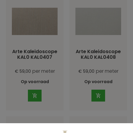
Arte Kaleidoscope
Arte Kaleidoscope
KAL0 KAL0407
KAL0 KAL0408
per meter
per meter
€ 59,00
€ 59,00
Op voorraad
Op voorraad