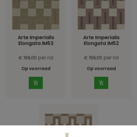
Arte Imperialis
Arte Imperialis
Elongata IM53
Elongata IM52
per rol
per rol
€ 199,00
€ 199,00
Op voorraad
Op voorraad