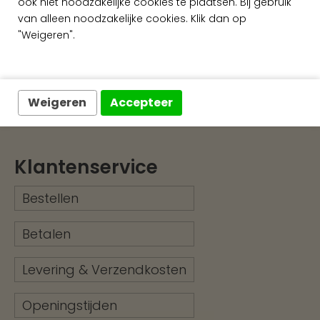
ook niet noodzakelijke cookies te plaatsen. Bij gebruik
Snelle levering
van alleen noodzakelijke cookies. Klik dan op
"Weigeren".
Ruim assortiment
Exclusieve wandafwerking
Weigeren
Accepteer
Klantenservice
Bestellen
Betalen
Levering & Verzendkosten
Openingstijden