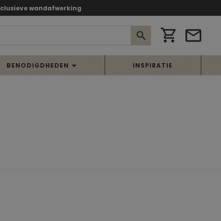
xclusieve wandafwerking
BENODIGDHEDEN
INSPIRATIE