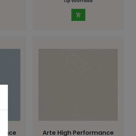
Op voorraad
mance
Arte High Performance