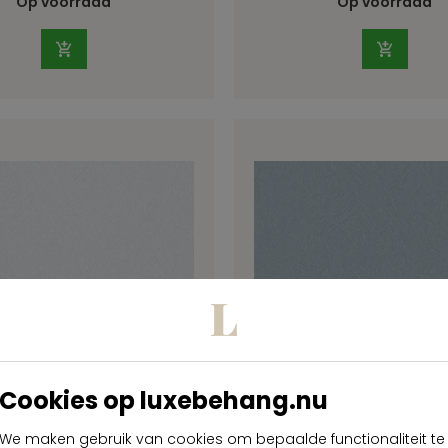
Op voorraad
Op voorraad
Cookies op luxebehang.nu
 High Performance
Arte High Perfor
We maken gebruik van cookies om bepaalde functionaliteit te