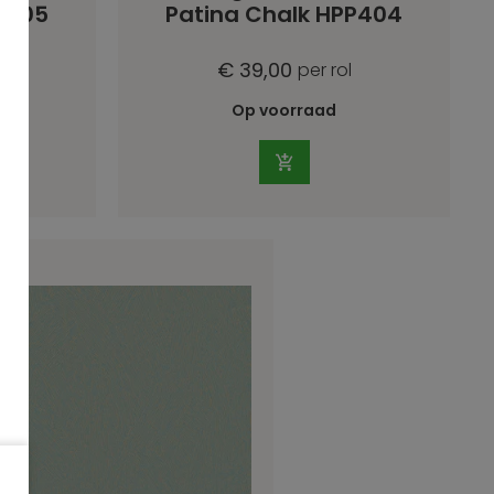
P405
Patina Chalk HPP404
€ 39,00
per rol
Op voorraad