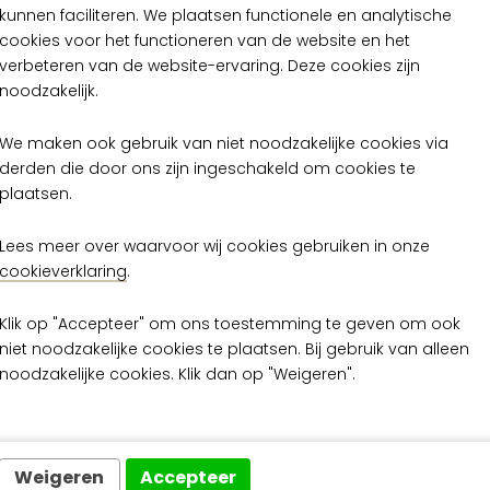
ina Chalk HPP406
Patina Chalk HP
kunnen faciliteren. We plaatsen functionele en analytische
cookies voor het functioneren van de website en het
verbeteren van de website-ervaring. Deze cookies zijn
€ 39,00
€ 39,00
per rol
per rol
noodzakelijk.
Op voorraad
Op voorraad
We maken ook gebruik van niet noodzakelijke cookies via
derden die door ons zijn ingeschakeld om cookies te
plaatsen.
Lees meer over waarvoor wij cookies gebruiken in onze
cookieverklaring
.
Klik op "Accepteer" om ons toestemming te geven om ook
niet noodzakelijke cookies te plaatsen. Bij gebruik van alleen
noodzakelijke cookies. Klik dan op "Weigeren".
Weigeren
Accepteer