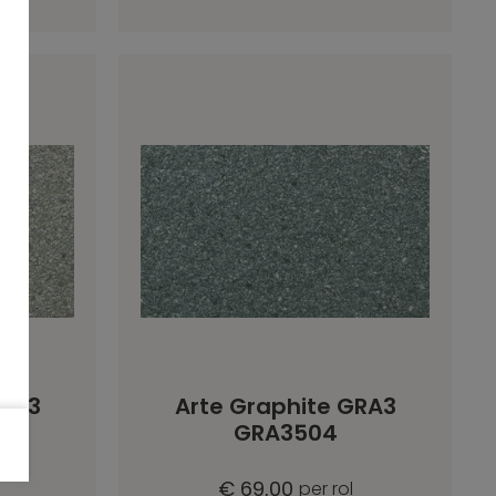
GRA3
Arte Graphite GRA3
GRA3504
€ 69,00
per rol