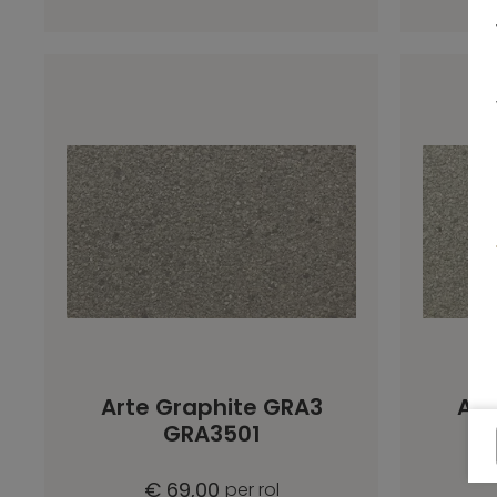
Arte Graphite GRA3
Art
GRA3501
€ 69,00
per rol