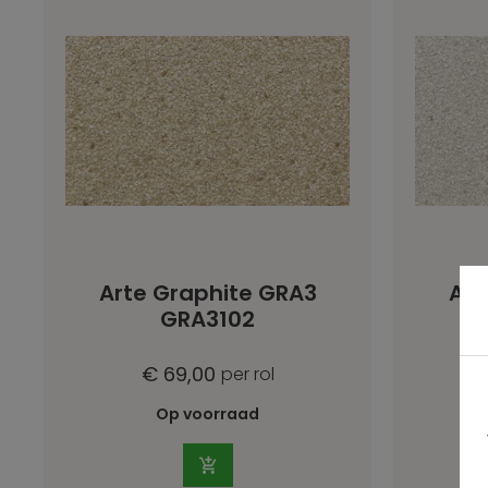
Arte Graphite GRA3
Art
GRA3102
€ 69,00
per rol
Op voorraad