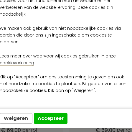
cookies voor het functioneren van de website en het
verbeteren van de website-ervaring. Deze cookies zijn
noodzakelijk.
We maken ook gebruik van niet noodzakelijke cookies via
derden die door ons zijn ingeschakeld om cookies te
plaatsen.
Lees meer over waarvoor wij cookies gebruiken in onze
cookieverklaring
.
Klik op "Accepteer" om ons toestemming te geven om ook
niet noodzakelijke cookies te plaatsen. Bij gebruik van alleen
noodzakelijke cookies. Klik dan op "Weigeren".
e Graphite GRA3
Arte Graphite 
GRA3502
GRA3503
Weigeren
Accepteer
€ 69,00
€ 69,00
per rol
per rol