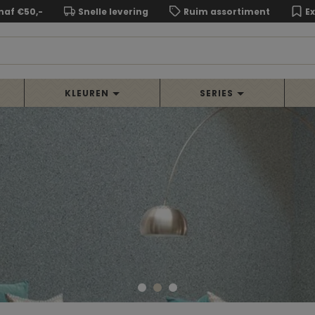
naf €50,-
Snelle levering
Ruim assortiment
E
KLEUREN
SERIES