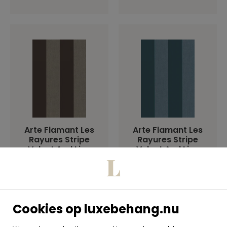
Arte Flamant Les
Arte Flamant Les
Rayures Stripe
Rayures Stripe
Velvet And Line
Velvet And Line
18114
18115
per rol
per rol
€ 249,00
€ 249,00
Op voorraad
Op voorraad
Cookies op luxebehang.nu