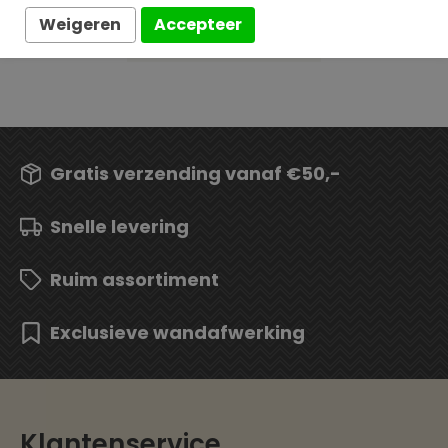
Weigeren
Accepteer
Gratis verzending vanaf €50,-
Snelle levering
Ruim assortiment
Exclusieve wandafwerking
Klantenservice