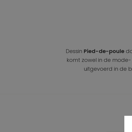
Dessin
Pied-de-poule
do
komt zowel in de mode- a
uitgevoerd in de 