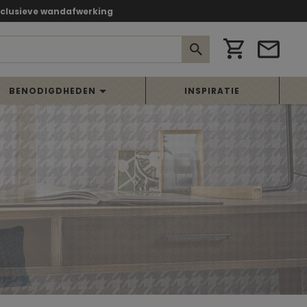
xclusieve wandafwerking
BENODIGDHEDEN
INSPIRATIE