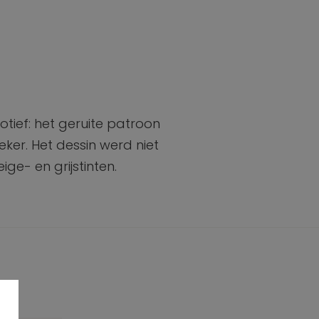
tief: het geruite patroon
ker. Het dessin werd niet
e- en grijstinten.