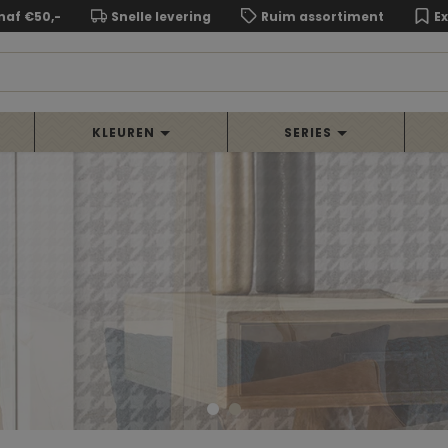
naf €50,-
Snelle levering
Ruim assortiment
E
KLEUREN
SERIES