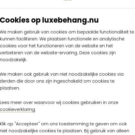
Cookies op luxebehang.nu
We maken gebruik van cookies om bepaalde functionaliteit te
kunnen faciliteren. We plaatsen functionele en analytische
cookies voor het functioneren van de website en het
verbeteren van de website-ervaring. Deze cookies zijn
noodzakelijk.
We maken ook gebruik van niet noodzakelijke cookies via
derden die door ons zijn ingeschakeld om cookies te
plaatsen.
Flamant Caractere
Arte Flamant Car
d-de-poule 12080
Pied-de-poule 1
Lees meer over waarvoor wij cookies gebruiken in onze
cookieverklaring
.
€ 139,00
€ 139,00
per rol
per rol
Klik op "Accepteer" om ons toestemming te geven om ook
Op voorraad
Op voorraad
niet noodzakelijke cookies te plaatsen. Bij gebruik van alleen