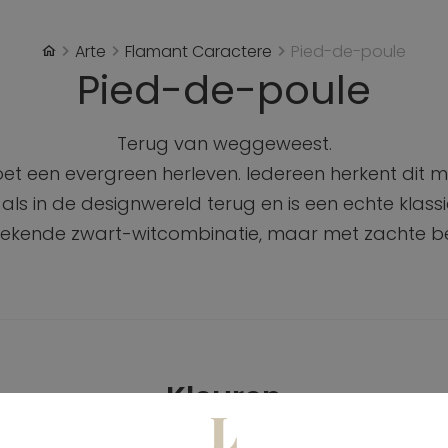
Arte
Flamant Caractere
Pied-de-poule
Pied-de-poule
Terug van weggeweest.
et een evergreen herleven. Iedereen herkent dit mo
ls in de designwereld terug en is een echte klassie
bekende zwart-witcombinatie, maar met zachte beig
Kleuren