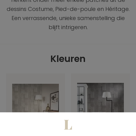
dessins Costume, Pied-de-poule en Héritage.
Een verrassende, unieke samenstelling die
blijft intrigeren.
Kleuren