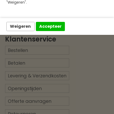
"Weigeren".
Exclusieve wandafwerking
Weigeren
Accepteer
Klantenservice
Bestellen
Betalen
Levering & Verzendkosten
Openingstijden
Offerte aanvragen
Retourneren