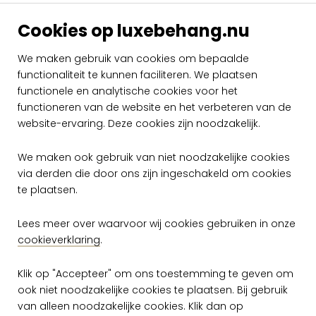
Arte Flamant
Arte Flamant
Caractere
Caractere
Cookies op luxebehang.nu
Patchwork 12050
Patchwork 12051
We maken gebruik van cookies om bepaalde
per rol
per rol
€ 149,00
€ 149,00
functionaliteit te kunnen faciliteren. We plaatsen
Op voorraad
Op voorraad
functionele en analytische cookies voor het
functioneren van de website en het verbeteren van de
website-ervaring. Deze cookies zijn noodzakelijk.
We maken ook gebruik van niet noodzakelijke cookies
via derden die door ons zijn ingeschakeld om cookies
te plaatsen.
Lees meer over waarvoor wij cookies gebruiken in onze
Gratis verzending vanaf €50,-
cookieverklaring
.
Snelle levering
Klik op "Accepteer" om ons toestemming te geven om
ook niet noodzakelijke cookies te plaatsen. Bij gebruik
van alleen noodzakelijke cookies. Klik dan op
Ruim assortiment