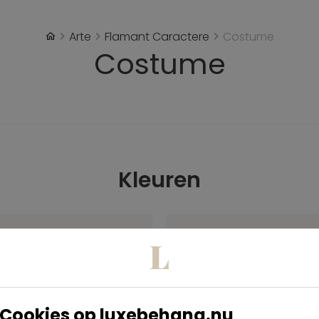
Arte
Flamant Caractere
Costume
Costume
Kleuren
Cookies op luxebehang.nu