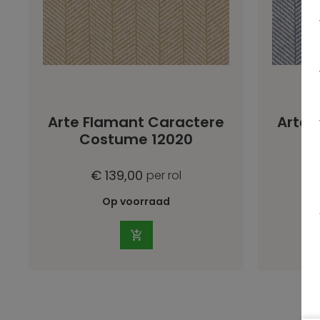
Arte Flamant Caractere
Arte 
Costume 12020
C
€ 139,00
per rol
Op voorraad