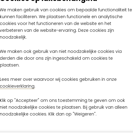
We maken gebruik van cookies om bepaalde functionaliteit te
kunnen faciliteren. We plaatsen functionele en analytische
cookies voor het functioneren van de website en het
verbeteren van de website-ervaring. Deze cookies zijn
noodzakelijk.
Flamant Caractere
Arte Flamant Car
We maken ook gebruik van niet noodzakelijke cookies via
ostume 12021
Costume 120
derden die door ons zijn ingeschakeld om cookies te
plaatsen.
€ 139,00
€ 139,00
per rol
per rol
Lees meer over waarvoor wij cookies gebruiken in onze
Op voorraad
Op voorraad
cookieverklaring
.
Klik op "Accepteer" om ons toestemming te geven om ook
niet noodzakelijke cookies te plaatsen. Bij gebruik van alleen
noodzakelijke cookies. Klik dan op "Weigeren".