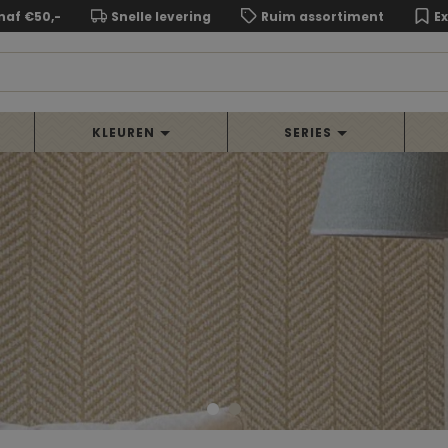
naf €50,-
Snelle levering
Ruim assortiment
E
KLEUREN
SERIES