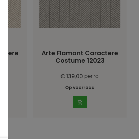
actere
Arte Flamant Caractere
22
Costume 12023
€ 139,00
per rol
Op voorraad