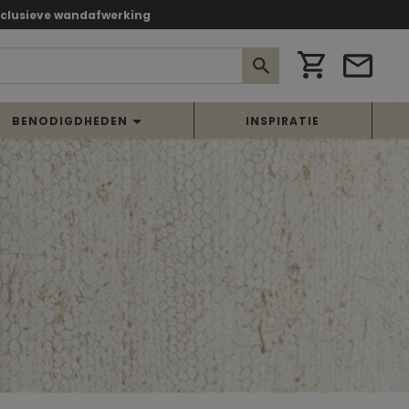
xclusieve wandafwerking
BENODIGDHEDEN
INSPIRATIE