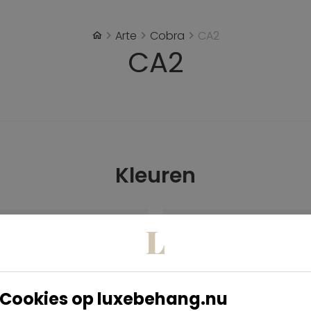
Arte
Cobra
CA2
CA2
Kleuren
Cookies op luxebehang.nu