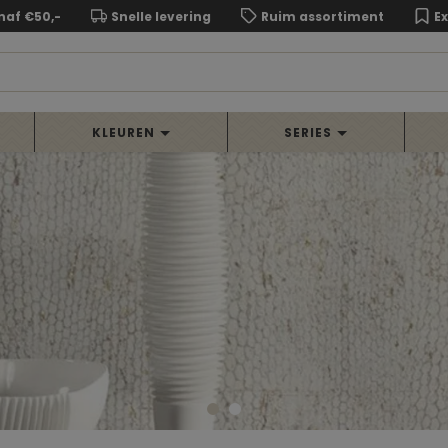
naf €50,-
Snelle levering
Ruim assortiment
E
KLEUREN
SERIES