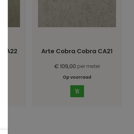
a CA22
Arte Cobra Cobra CA21
€ 109,00
er
per meter
Op voorraad