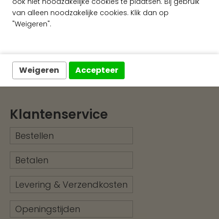
ook niet noodzakelijke cookies te plaatsen. Bij gebruik
Snelle levering
van alleen noodzakelijke cookies. Klik dan op
"Weigeren".
Ruim assortiment
Exclusieve wandafwerking
Weigeren
Accepteer
Klantenservice
Bestellen
Betalen
Levering & Verzendkosten
Openingstijden