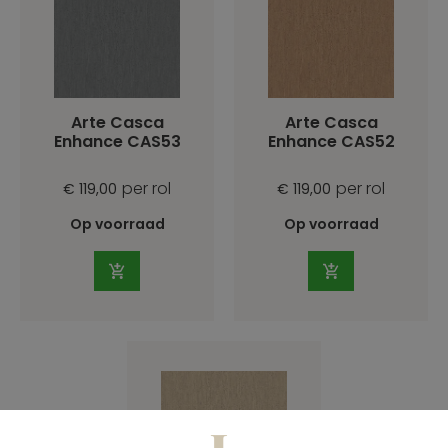
Arte Casca
Arte Casca
Enhance CAS53
Enhance CAS52
per rol
per rol
€ 119,00
€ 119,00
Op voorraad
Op voorraad