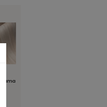
norama
10
ol