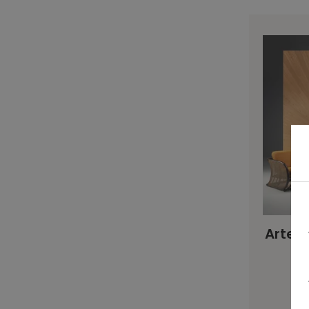
Arte 
S
€