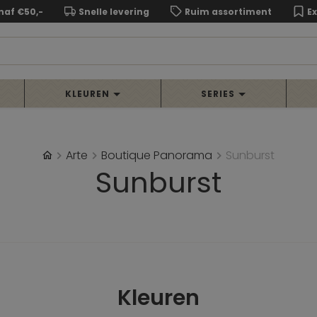
naf €50,-
Snelle levering
Ruim assortiment
E
KLEUREN
SERIES
Arte
Boutique Panorama
Sunburst
Sunburst
Kleuren