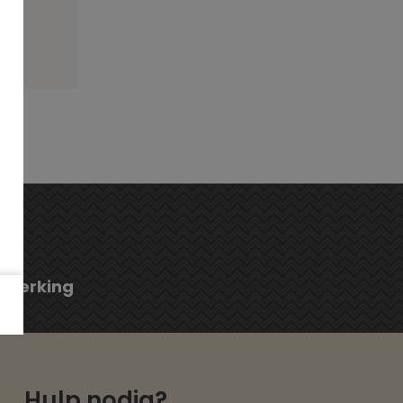
fwerking
Hulp nodig?