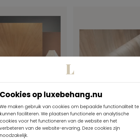
Cookies op luxebehang.nu
Boutique Panorama
Arte Boutique Pa
We maken gebruik van cookies om bepaalde functionaliteit te
unburst 90511
Sunburst 905
kunnen faciliteren. We plaatsen functionele en analytische
cookies voor het functioneren van de website en het
verbeteren van de website-ervaring. Deze cookies zijn
 2.899,00
€ 2.899,00
per rol
per r
noodzakelijk.