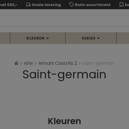
naf €50,-
Snelle levering
Ruim assortiment
E
KLEUREN
SERIES
Arte
Armani Casa Rs 2
Saint-germain
Saint-germain
Kleuren