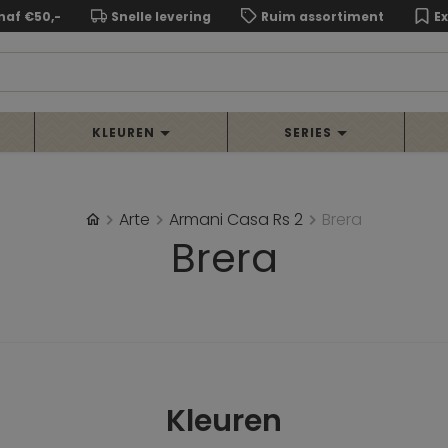
naf €50,-
Snelle levering
Ruim assortiment
E
KLEUREN
SERIES
Arte
Armani Casa Rs 2
Brera
Brera
Kleuren