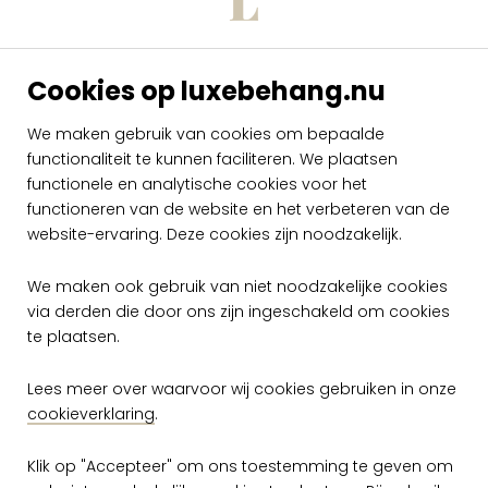
Cookies op luxebehang.nu
Arte Archipelago
Arte Archipelago
Padar ARC32
Padar ARC31
We maken gebruik van cookies om bepaalde
functionaliteit te kunnen faciliteren. We plaatsen
per rol
per rol
€ 329,00
€ 329,00
functionele en analytische cookies voor het
functioneren van de website en het verbeteren van de
Op voorraad
Op voorraad
website-ervaring. Deze cookies zijn noodzakelijk.
We maken ook gebruik van niet noodzakelijke cookies
via derden die door ons zijn ingeschakeld om cookies
te plaatsen.
Lees meer over waarvoor wij cookies gebruiken in onze
cookieverklaring
.
Gratis verzending vanaf €50,-
Klik op "Accepteer" om ons toestemming te geven om