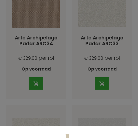
Arte Archipelago
Arte Archipelago
Padar ARC34
Padar ARC33
per rol
per rol
€ 329,00
€ 329,00
Op voorraad
Op voorraad