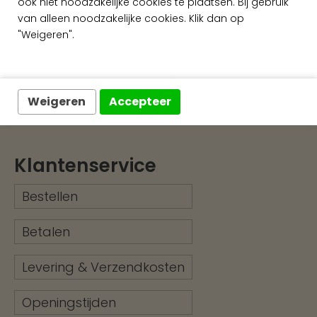
ook niet noodzakelijke cookies te plaatsen. Bij gebruik
Snelle levering
van alleen noodzakelijke cookies. Klik dan op
"Weigeren".
Ruim assortiment
Exclusieve wandafwerking
Weigeren
Accepteer
Klantenservice
Bestellen
Betalen
Levering & Verzendkosten
Openingstijden