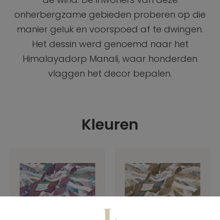
onherbergzame gebieden proberen op die
manier geluk en voorspoed af te dwingen.
Het dessin werd genoemd naar het
Himalayadorp Manali, waar honderden
vlaggen het decor bepalen.
Kleuren