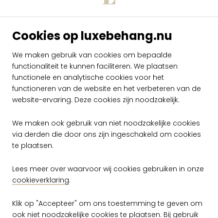
Arte Alaya Manali
Arte Alaya Manali
Cookies op luxebehang.nu
BlueBerry Hills
Sepia Clouds 11551
11550
We maken gebruik van cookies om bepaalde
functionaliteit te kunnen faciliteren. We plaatsen
per meter
per meter
€ 169,00
€ 169,00
functionele en analytische cookies voor het
functioneren van de website en het verbeteren van de
Op voorraad
Op voorraad
website-ervaring. Deze cookies zijn noodzakelijk.
We maken ook gebruik van niet noodzakelijke cookies
via derden die door ons zijn ingeschakeld om cookies
te plaatsen.
Lees meer over waarvoor wij cookies gebruiken in onze
cookieverklaring
.
Gratis verzending vanaf €50,-
Klik op "Accepteer" om ons toestemming te geven om
ook niet noodzakelijke cookies te plaatsen. Bij gebruik
Snelle levering