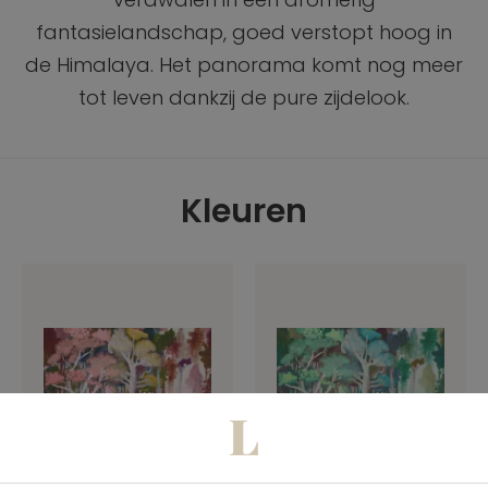
fantasielandschap, goed verstopt hoog in
de Himalaya. Het panorama komt nog meer
tot leven dankzij de pure zijdelook.
Kleuren