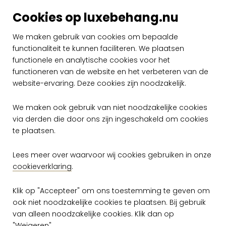
Arte Alaya Banyan
Arte Alaya Banyan
Red Blossom 11530
Deep Forest 11531
Cookies op luxebehang.nu
couture
couture
€ 2.599,00
€ 2.599,00
We maken gebruik van cookies om bepaalde
functionaliteit te kunnen faciliteren. We plaatsen
Op voorraad
Op voorraad
functionele en analytische cookies voor het
functioneren van de website en het verbeteren van de
website-ervaring. Deze cookies zijn noodzakelijk.
We maken ook gebruik van niet noodzakelijke cookies
via derden die door ons zijn ingeschakeld om cookies
te plaatsen.
Lees meer over waarvoor wij cookies gebruiken in onze
Gratis verzending vanaf €50,-
cookieverklaring
.
Snelle levering
Klik op "Accepteer" om ons toestemming te geven om
ook niet noodzakelijke cookies te plaatsen. Bij gebruik
Ruim assortiment
van alleen noodzakelijke cookies. Klik dan op
"Weigeren".