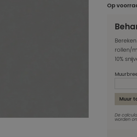
Op voorra
Beha
Bereken
rollen/
10% snijv
Muurbre
Muur 
De calcula
worden on