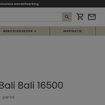
xclusieve wandafwerking
BENODIGDHEDEN
INSPIRATIE
Bali Bali 16500
0
per rol