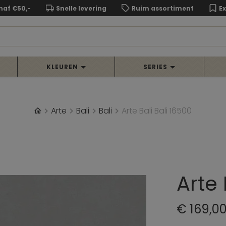
naf €50,-
Snelle levering
Ruim assortiment
E
KLEUREN
SERIES
Arte
Bali
Bali
Arte Bali Bali 16500
Arte 
€ 169,0