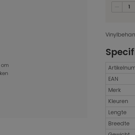
Vinylbehan
Specif
om
Artikeln
jken
EAN
Merk
Kleuren
Lengte
Breedte
Gewicht