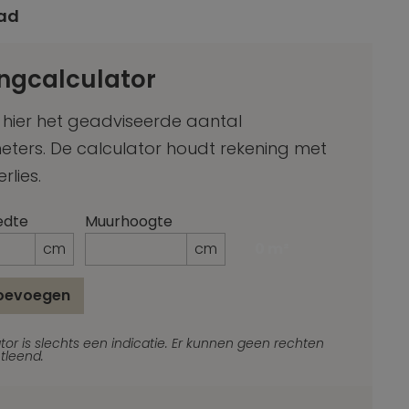
ad
ngcalculator
 hier het geadviseerde aantal
meters. De calculator houdt rekening met
erlies.
edte
Muurhoogte
cm
cm
0 m²
toevoegen
_Email
tor is slechts een indicatie. Er kunnen geen rechten
tleend.