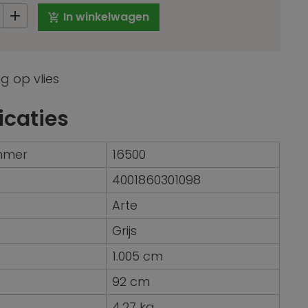
In winkelwagen
g op vlies
icaties
ummer
16500
4001860301098
Arte
Grijs
1.005 cm
92 cm
4,27 kg