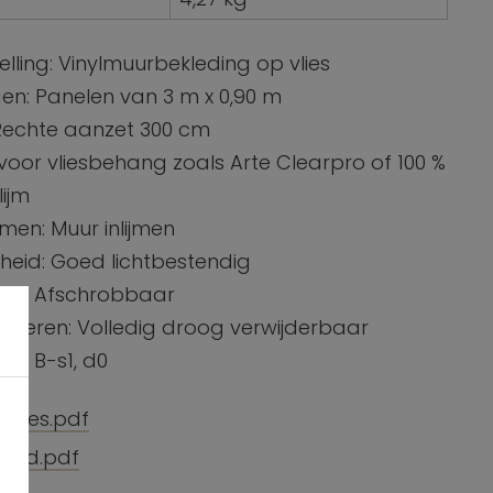
lling: Vinylmuurbekleding op vlies
en: Panelen van 3 m x 0,90 m
Rechte aanzet 300 cm
m voor vliesbehang zoals Arte Clearpro of 100 %
lijm
jmen: Muur inlijmen
theid: Goed lichtbestendig
ud: Afschrobbaar
ijderen: Volledig droog verwijderbaar
m: B-s1, d0
caties.pdf
oud.pdf