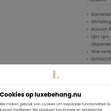
Samenste
Afmeting
Aanzet: 
Lijm: Lij
dispersie
Hoe verli
Lichtech
Onderho
Hoe verw
Brandnor
Cookies op luxebehang.nu
Specifi
Onderh
We maken gebruik van cookies om bepaalde functionaliteit te
kunnen faciliteren. We plaatsen functionele en analytische