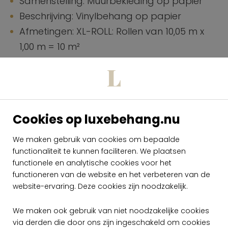
Samenstelling: Muurbekleding op papier
Beschrijving: Vinylbehang op papier
Afmetingen: XL-ROLL: Rollen van 10,05 m x
1,00 m = 10 m²
Aanzet: Vrije aanzet 0 cm
Lijm: Metyl Speciaal (200 gr. in 4 l. water)
met toevoeging van 20% PVA-lijm (witte
behanglijm)
Cookies op luxebehang.nu
Hoe verlijmen: Banen inlijmen
Lichtechtheid: Goed lichtbestendig
We maken gebruik van cookies om bepaalde
functionaliteit te kunnen faciliteren. We plaatsen
Onderhoud: Afwasbaar
functionele en analytische cookies voor het
Hoe verwijderen: Afstripbaar
functioneren van de website en het verbeteren van de
Brandnorm: B-s2, d0 / Class A
website-ervaring. Deze cookies zijn noodzakelijk.
Specificaties.pdf
We maken ook gebruik van niet noodzakelijke cookies
via derden die door ons zijn ingeschakeld om cookies