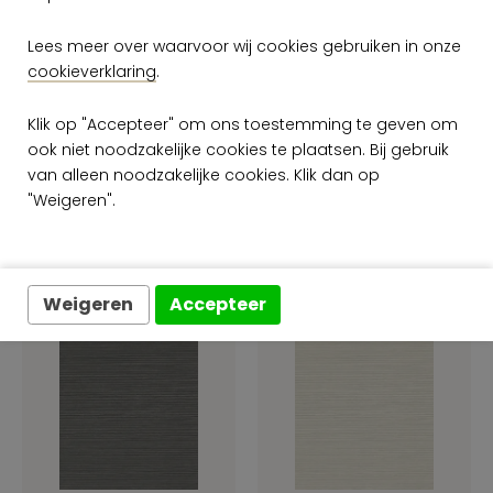
Brand certificaat EU.pdf
Lees meer over waarvoor wij cookies gebruiken in onze
Brand certificaat US.pdf
cookieverklaring
.
Plak voorschriften.pdf
Klik op "Accepteer" om ons toestemming te geven om
ook niet noodzakelijke cookies te plaatsen. Bij gebruik
van alleen noodzakelijke cookies. Klik dan op
Meer Drift kleuren uit de
"Weigeren".
Artisan collectie
Weigeren
Accepteer