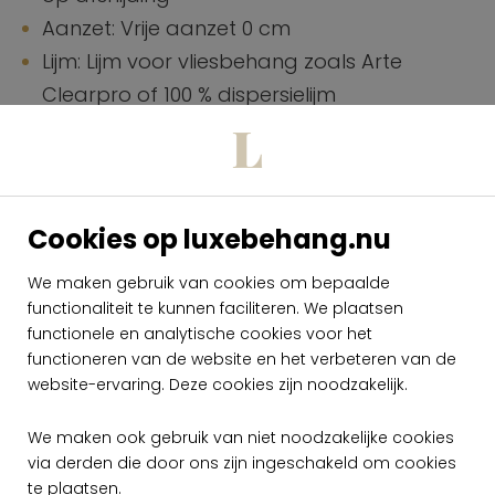
Aanzet: Vrije aanzet 0 cm
Lijm: Lijm voor vliesbehang zoals Arte
Clearpro of 100 % dispersielijm
Hoe verlijmen: Product bevochtigen, muur
inlijmen
Lichtechtheid: Gemiddeld lichtbestendig
Onderhoud: Tijdens de plaatsing zeer licht
Cookies op luxebehang.nu
afwasbaar (natte lijm afdeppen)
We maken gebruik van cookies om bepaalde
Hoe verwijderen: Volledig droog
functionaliteit te kunnen faciliteren. We plaatsen
verwijderbaar
functionele en analytische cookies voor het
Brandnorm: B-s1, d0 / Class A
functioneren van de website en het verbeteren van de
website-ervaring. Deze cookies zijn noodzakelijk.
Specificaties.pdf
We maken ook gebruik van niet noodzakelijke cookies
Onderhoud.pdf
via derden die door ons zijn ingeschakeld om cookies
te plaatsen.