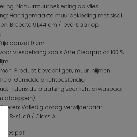
lling: Natuurmuurbekleding op vlies
ving: Handgemaakte muurbekleding met sisal
en: Breedte 91,44 cm / leverbaar op
g
Vrije aanzet 0 cm
m voor vliesbehang zoals Arte Clearpro of 100 %
lijm
ijmen: Product bevochtigen, muur inlijmen
theid: Gemiddeld lichtbestendig
d: Tijdens de plaatsing zeer licht afwasbaar
ijm afdeppen)
ijderen: Volledig droog verwijderbaar
m: B-s1, d0 / Class A
caties.pdf