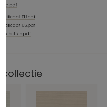
oud.pdf
ertificaat EU.pdf
ertificaat US.pdf
orschriften.pdf
 collectie