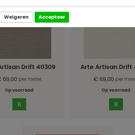
Weigeren
Accepteer
Artisan Drift 40309
Arte Artisan Drift
 69,00
€ 69,00
per meter
per met
Op voorraad
Op voorraad