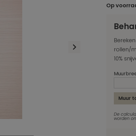
Op voorra
Beha
Bereken
rollen/
10% snijv
Muurbre
Muur 
De calcula
worden on