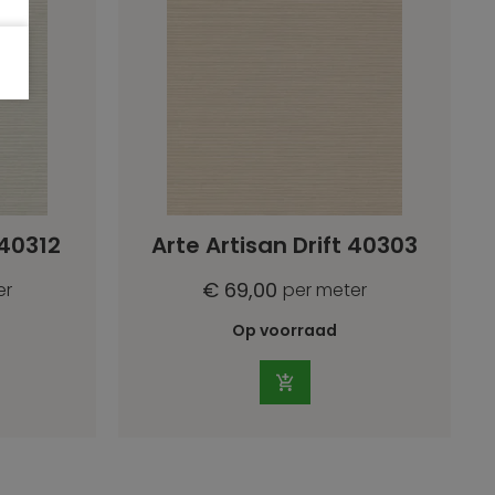
 40312
Arte Artisan Drift 40303
€ 69,00
er
per meter
Op voorraad