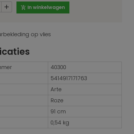
In winkelwagen
bekleding op vlies
icaties
ummer
40300
5414917171763
Arte
Roze
91 cm
0,54 kg