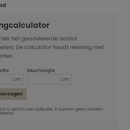
ad
ngcalculator
 hier het geadviseerde aantal
meters. De calculator houdt rekening met
erlies.
edte
Muurhoogte
cm
cm
0 m²
toevoegen
_Email
tor is slechts een indicatie. Er kunnen geen rechten
tleend.