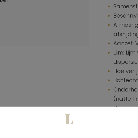
jken
Samenste
Beschrij
Afmeting
afsnijdin
Aanzet: 
Lijm: Lij
dispersie
Hoe verl
Lichtech
Onderhou
(natte l
Hoe verw
Brandnor
Specifi