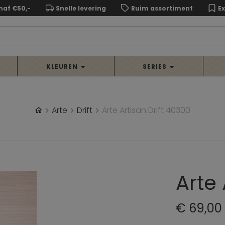
naf €50,-
Snelle levering
Ruim assortiment
E
KLEUREN
SERIES
Arte
Drift
Arte Artisan Drift 40300
Arte 
€ 69,00