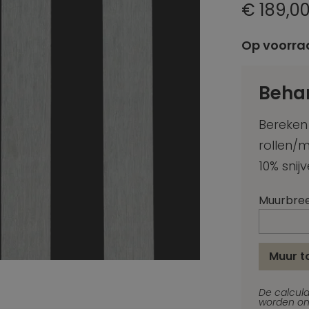
€ 189,0
Op voorra
Beha
Bereken
rollen/
10% snijv
Muurbre
Muur 
De calcula
worden on