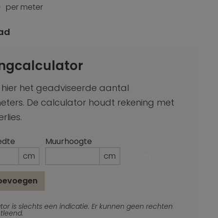
0
per meter
ad
ngcalculator
 hier het geadviseerde aantal
meters. De calculator houdt rekening met
erlies.
edte
Muurhoogte
cm
cm
0 m²
toevoegen
_Email
tor is slechts een indicatie. Er kunnen geen rechten
tleend.