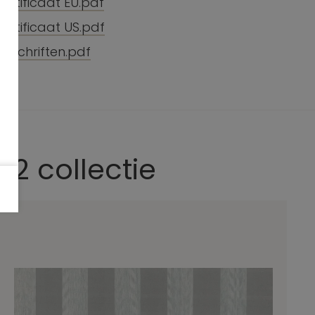
ertificaat EU.pdf
ertificaat US.pdf
orschriften.pdf
 2 collectie