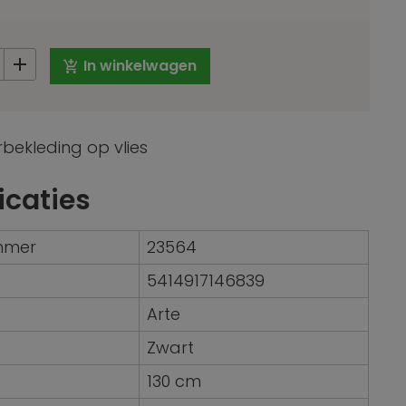
In winkelwagen
rbekleding op vlies
icaties
ummer
23564
5414917146839
Arte
Zwart
130 cm