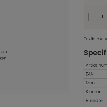
Textielmuu
Specif
om
jken
Artikeln
EAN
Merk
Kleuren
Breedte