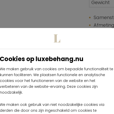
Gewicht
Samenste
Afmeting
Aanzet: 
Lijm: Lij
Metyl Sp
van 20% 
Cookies op luxebehang.nu
Hoe verli
We maken gebruik van cookies om bepaalde functionaliteit te
Lichtech
kunnen faciliteren. We plaatsen functionele en analytische
Onderhou
cookies voor het functioneren van de website en het
(natte l
verbeteren van de website-ervaring. Deze cookies zijn
noodzakelijk.
Hoe verw
Brandnor
We maken ook gebruik van niet noodzakelijke cookies via
derden die door ons zijn ingeschakeld om cookies te