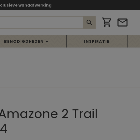
xclusieve wandafwerking
BENODIGDHEDEN
INSPIRATIE
4
 Amazone 2 Trail
4