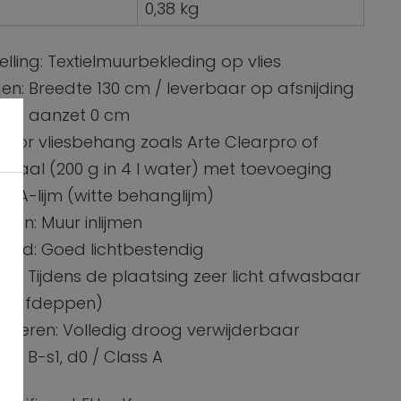
0,38 kg
lling: Textielmuurbekleding op vlies
en: Breedte 130 cm / leverbaar op afsnijding
Vrije aanzet 0 cm
m voor vliesbehang zoals Arte Clearpro of
eciaal (200 g in 4 l water) met toevoeging
PVA-lijm (witte behanglijm)
jmen: Muur inlijmen
theid: Goed lichtbestendig
d: Tijdens de plaatsing zeer licht afwasbaar
ijm afdeppen)
ijderen: Volledig droog verwijderbaar
m: B-s1, d0 / Class A