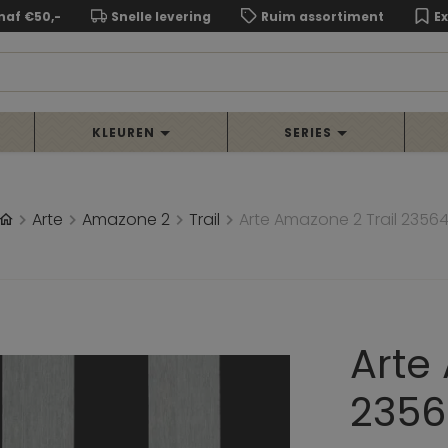
naf €50,-
Snelle levering
Ruim assortiment
E
KLEUREN
SERIES
Arte
Amazone 2
Trail
Arte Amazone 2 Trail 2356
Arte
2356