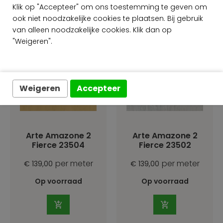
Klik op "Accepteer" om ons toestemming te geven om
Amazone 2 collectie
ook niet noodzakelijke cookies te plaatsen. Bij gebruik
van alleen noodzakelijke cookies. Klik dan op
"Weigeren".
Weigeren
Accepteer
Arte Amazone 2
Arte Amazone 2
Fierce 23504
Fierce 23502
per meter
per meter
€ 139,00
€ 139,00
Op voorraad
Op voorraad