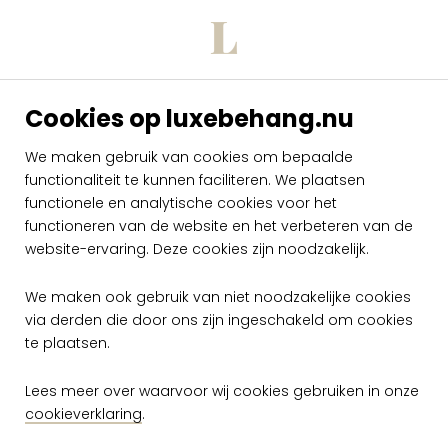
Onderhoud: Tijdens de plaatsing zeer licht
afwasbaar (natte lijm afdeppen)
Hoe verwijderen: Volledig droog
verwijderbaar
Cookies op luxebehang.nu
Brandnorm: B-s1, d0 / Class A
We maken gebruik van cookies om bepaalde
Specificaties.pdf
functionaliteit te kunnen faciliteren. We plaatsen
functionele en analytische cookies voor het
Onderhoud.pdf
functioneren van de website en het verbeteren van de
website-ervaring. Deze cookies zijn noodzakelijk.
Brand certificaat EU.pdf
We maken ook gebruik van niet noodzakelijke cookies
Brand certificaat US.pdf
via derden die door ons zijn ingeschakeld om cookies
Plak voorschriften.pdf
te plaatsen.
Lees meer over waarvoor wij cookies gebruiken in onze
cookieverklaring
.
Meer Fierce kleuren uit de