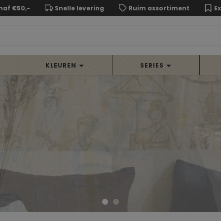
naf €50,-
Snelle levering
Ruim assortiment
E
KLEUREN
SERIES