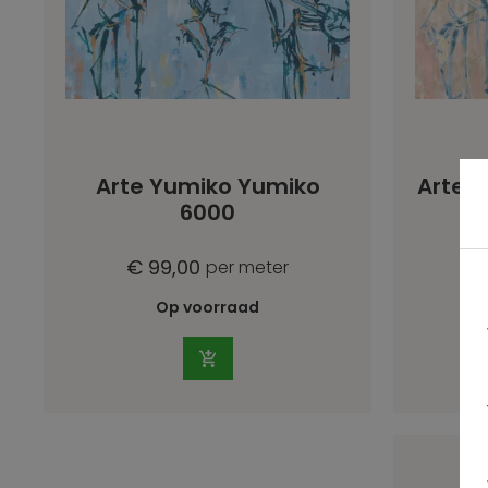
Arte Yumiko Yumiko
Arte 
6000
€ 99,00
€
per meter
Op voorraad