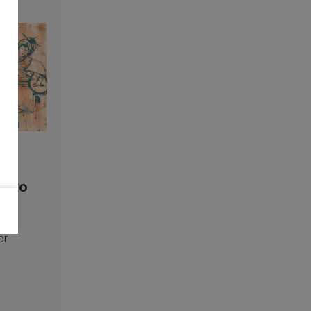
miko
er