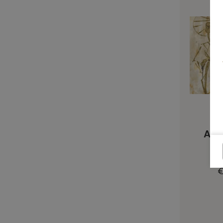
Art
€