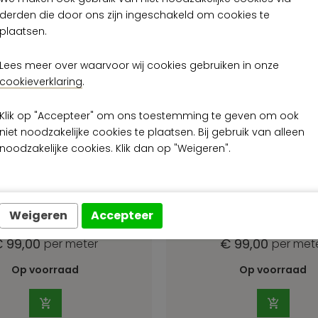
derden die door ons zijn ingeschakeld om cookies te
plaatsen.
Lees meer over waarvoor wij cookies gebruiken in onze
cookieverklaring
.
Klik op "Accepteer" om ons toestemming te geven om ook
niet noodzakelijke cookies te plaatsen. Bij gebruik van alleen
noodzakelijke cookies. Klik dan op "Weigeren".
e Yumiko Yumiko
Arte Yumiko Yu
6004
6005
Weigeren
Accepteer
 99,00
€ 99,00
per meter
per met
Op voorraad
Op voorraad