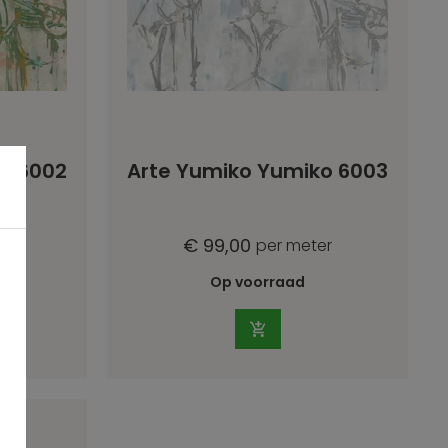
o 6002
Arte Yumiko Yumiko 6003
€ 99,00
er
per meter
Op voorraad