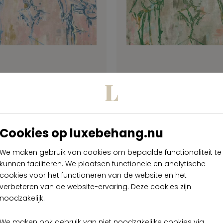
Yumiko Yumiko 6001
Arte Yumiko Yumik
 99,00
€ 99,00
per meter
per met
Cookies op luxebehang.nu
Op voorraad
Op voorraad
We maken gebruik van cookies om bepaalde functionaliteit te
kunnen faciliteren. We plaatsen functionele en analytische
cookies voor het functioneren van de website en het
verbeteren van de website-ervaring. Deze cookies zijn
noodzakelijk.
We maken ook gebruik van niet noodzakelijke cookies via